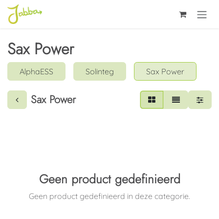
Overslaan naar inhoud
Sax Power
AlphaESS
Solinteg
Sax Power
Sax Power
Geen product gedefinieerd
Geen product gedefinieerd in deze categorie.