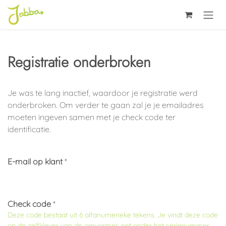
Overslaan naar inhoud
Registratie onderbroken
Je was te lang inactief, waardoor je registratie werd
onderbroken. Om verder te gaan zal je je emailadres
moeten ingeven samen met je check code ter
identificatie.
E-mail op klant
*
Check code
*
Deze code bestaat uit
6 alfanumerieke tekens
. Je vindt deze code
op de zelfklever van de omvormer, net onder het serienummer.