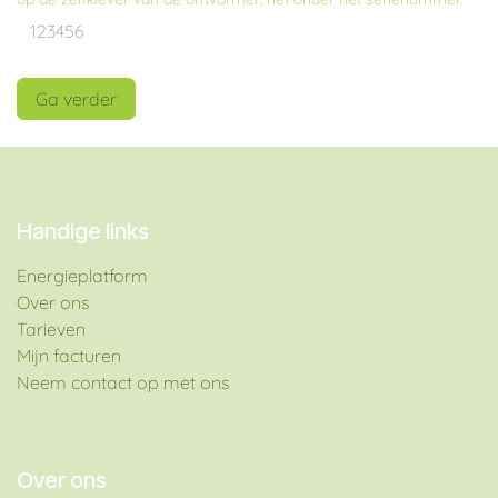
Ga verder
Handige links
Energieplatform​
Over ons
Tarieven
Mijn facturen
Neem contact op met ons
Over ons