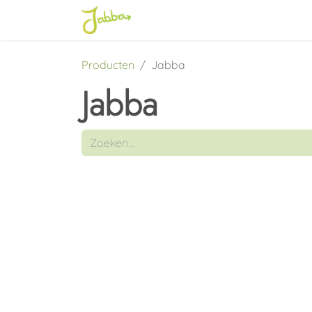
Overslaan naar inhoud
Home
Energieplatform
Jab
Producten
Jabba
Jabba