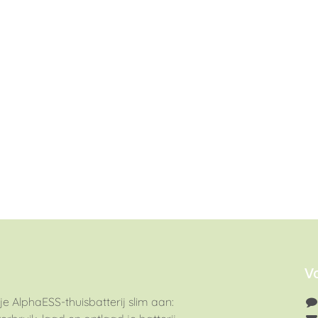
V
je AlphaESS-thuisbatterij slim aan: