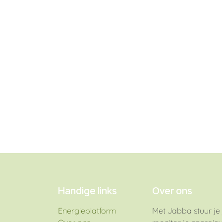
Handige links
Over ons
Energieplatform​
Met Jabba stuur je 