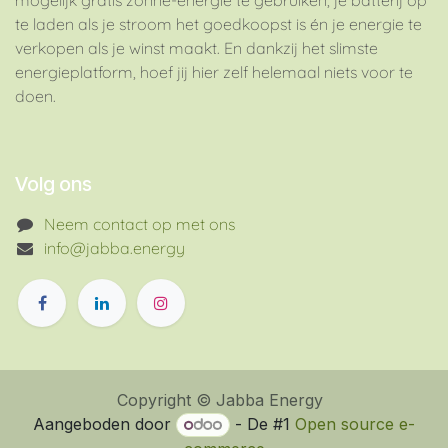
mogelijk gratis zonne-energie te gebruiken, je batterij op
te laden als je stroom het goedkoopst is én je energie te
verkopen als je winst maakt. En dankzij het slimste
energieplatform, hoef jij hier zelf helemaal niets voor te
doen.
Volg ons
Neem contact op met ons
info@jabba.energy
Copyright © Jabba Energy
Aangeboden door
- De #1
Open source e-