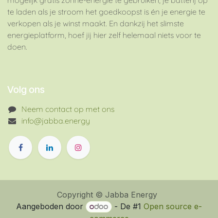
mogelijk gratis zonne-energie te gebruiken, je batterij op
te laden als je stroom het goedkoopst is én je energie te
verkopen als je winst maakt. En dankzij het slimste
energieplatform, hoef jij hier zelf helemaal niets voor te
doen.
Volg ons
Neem contact op met ons
info@jabba.energy
Copyright © Jabba Energy
Aangeboden door
- De #1
Open source e-