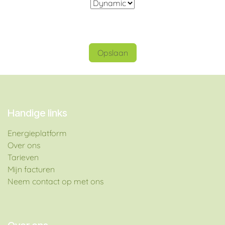
Opslaan
Handige links
Energieplatform​
Over ons
Tarieven
Mijn facturen
Neem contact op met ons