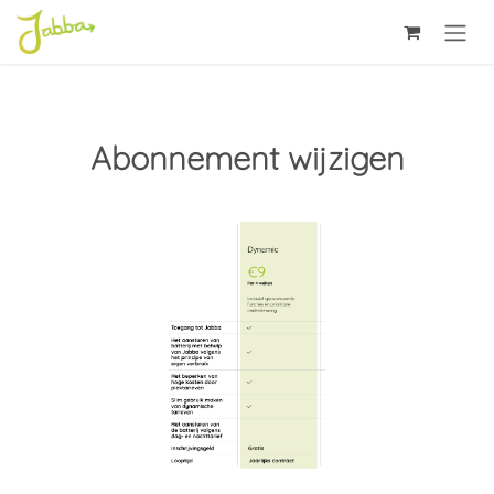
Overslaan naar inhoud
Abonnement wijzigen